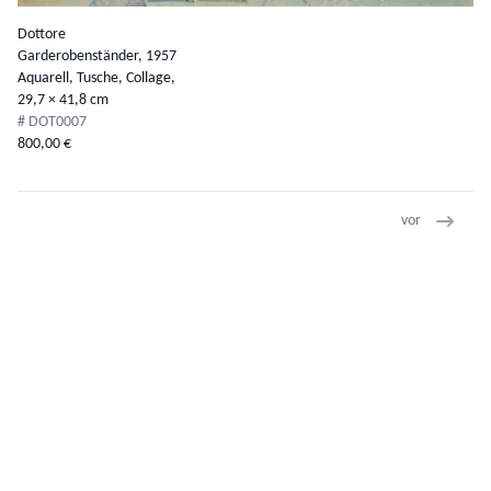
Dottore
Garderobenständer,
1957
Aquarell, Tusche, Collage,
29,7 × 41,8 cm
# DOT0007
800,00 €
vor